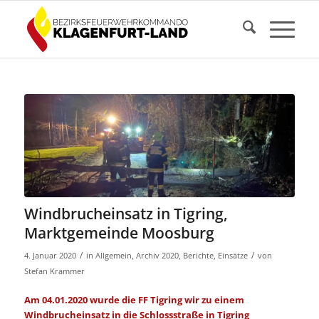
Windbrucheinsatz in Tigring,
Marktgemeinde Moosburg
/
/
4. Januar 2020
in
Allgemein
,
Archiv 2020
,
Berichte
,
Einsätze
von
Stefan Krammer
Am 04.01.2020 wurde die FF Tigring wir zu einem
Windbrucheinsatz in die Schlossstraße in Tigring