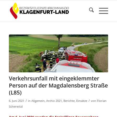
Verkehrsunfall mit eingeklemmter
Person auf der Magdalensberg Straße
(L85)
/
/
6. Juni 2021
in
Allgemein
,
Archiv 2021
,
Berichte
,
Einsätze
von
Florian
Scherwitzl
Am 6. Juni 2021 wurden die Freiwilligen Feuerwehren