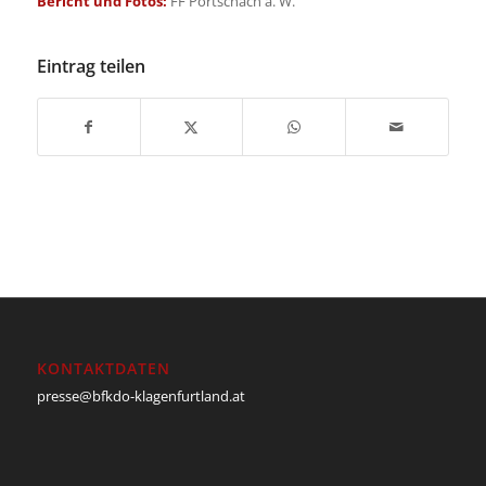
Bericht und Fotos:
FF Pörtschach a. W.
Eintrag teilen
KONTAKTDATEN
presse@bfkdo-klagenfurtland.at