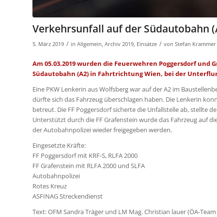
Verkehrsunfall auf der Südautobahn (
/
/
5. März 2019
in
Allgemein
,
Archiv 2019
,
Einsätze
von
Stefan Krammer
Am 05.03.2019 wurden die Feuerwehren Poggersdorf und Gr
Südautobahn (A2) in Fahrtrichtung Wien, bei der Unterflur
Eine PKW Lenkerin aus Wolfsberg war auf der A2 im Baustellenber
dürfte sich das Fahrzeug überschlagen haben. Die Lenkerin kon
betreut. Die FF Poggersdorf sicherte die Unfallstelle ab, stellt
Unterstützt durch die FF Grafenstein wurde das Fahrzeug auf di
der Autobahnpolizei wieder freigegeben werden.
Eingesetzte Kräfte:
FF Poggersdorf mit KRF-S, RLFA 2000
FF Grafenstein mit RLFA 2000 und SLFA
Autobahnpolizei
Rotes Kreuz
ASFINAG Streckendienst
Text: OFM Sandra Träger und LM Mag. Christian lauer (ÖA-Team