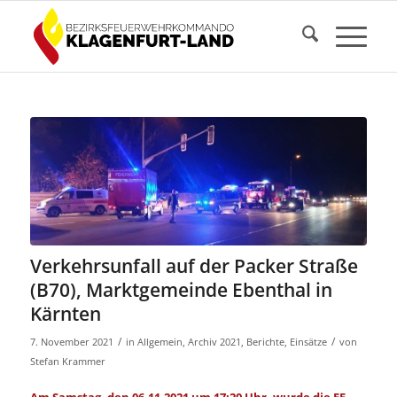
Verkehrsunfall auf der Packer Straße
(B70), Marktgemeinde Ebenthal in
Kärnten
/
/
7. November 2021
in
Allgemein
,
Archiv 2021
,
Berichte
,
Einsätze
von
Stefan Krammer
Am Samstag, den 06.11.2021 um 17:20 Uhr, wurde die FF