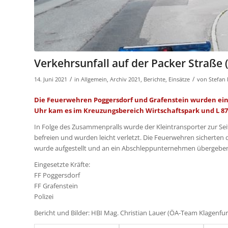
Verkehrsunfall auf der Packer Straße (
/
/
14. Juni 2021
in
Allgemein
,
Archiv 2021
,
Berichte
,
Einsätze
von
Stefan
Die Feuerwehren Poggersdorf und Grafenstein wurden ein w
Uhr kam es im Kreuzungsbereich Wirtschaftspark und L 8
In Folge des Zusammenpralls wurde der Kleintransporter zur Sei
befreien und wurden leicht verletzt. Die Feuerwehren sicherten 
wurde aufgestellt und an ein Abschleppunternehmen übergeben
Eingesetzte Kräfte:
FF Poggersdorf
FF Grafenstein
Polizei
Bericht und Bilder: HBI Mag. Christian Lauer (ÖA-Team Klagenfu