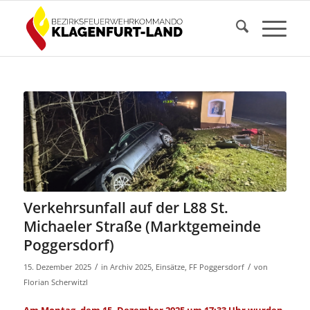
Verkehrsunfall auf der L88 St.
Michaeler Straße (Marktgemeinde
Poggersdorf)
/
/
15. Dezember 2025
in
Archiv 2025
,
Einsätze
,
FF Poggersdorf
von
Florian Scherwitzl
Am Montag, dem 15. Dezember 2025 um 17:33 Uhr wurden