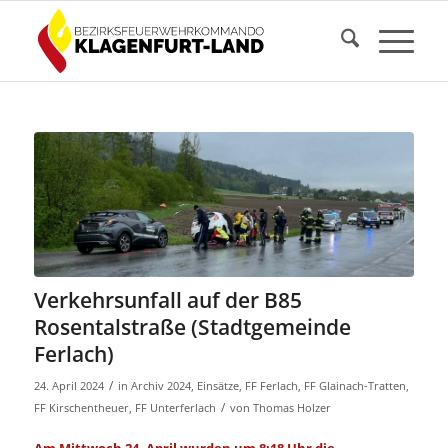
Verkehrsunfall auf der B85
Rosentalstraße (Stadtgemeinde
Ferlach)
/
24. April 2024
in
Archiv 2024
,
Einsätze
,
FF Ferlach
,
FF Glainach-Tratten
,
/
FF Kirschentheuer
,
FF Unterferlach
von
Thomas Holzer
Am Mittwoch 24. April wurden um 8:18 Uhr die