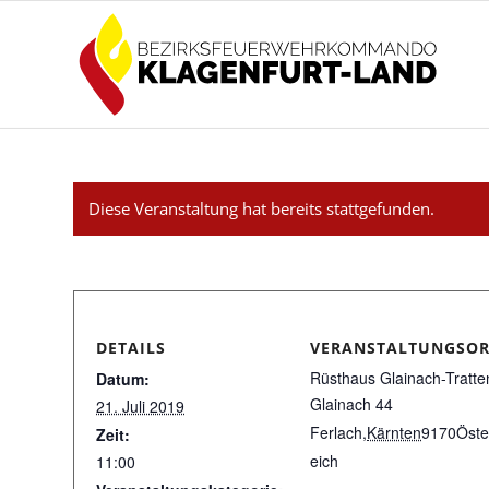
Diese Veranstaltung hat bereits stattgefunden.
DETAILS
VERANSTALTUNGSOR
Rüsthaus Glainach-Tratte
Datum:
Glainach 44
21. Juli 2019
Ferlach
,
Kärnten
9170
Öste
Zeit:
eich
11:00