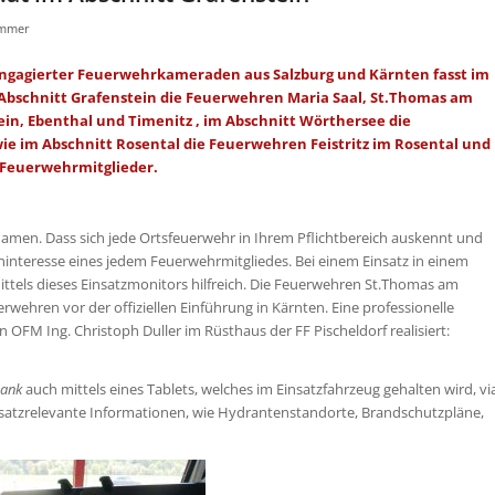
ammer
 engagierter Feuerwehrkameraden aus Salzburg und Kärnten fasst im
m Abschnitt Grafenstein die Feuerwehren Maria Saal, St.Thomas am
ein, Ebenthal und Timenitz , im Abschnitt Wörthersee die
e im Abschnitt Rosental die Feuerwehren Feistritz im Rosental und
e Feuerwehrmitglieder.
men. Dass sich jede Ortsfeuerwehr in Ihrem Pflichtbereich auskennt und
geninteresse eines jedem Feuerwehrmitgliedes. Bei einem Einsatz in einem
mittels dieses Einsatzmonitors hilfreich. Die Feuerwehren St.Thomas am
wehren vor der offiziellen Einführung in Kärnten. Eine professionelle
 OFM Ing. Christoph Duller im Rüsthaus der FF Pischeldorf realisiert:
bank
auch mittels eines Tablets, welches im Einsatzfahrzeug gehalten wird, vi
insatzrelevante Informationen, wie Hydrantenstandorte, Brandschutzpläne,