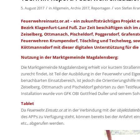
/
/
5. August 2017
in
Allgemein
,
Archiv 2017
,
Reportagen
von
Stefan Kr
Feuerwehreinsatz.or.at – ein zukunftsträchtiges Projekt
Bezirk Klagenfurt-Land Fuß. Zur Zeit beschäftigen sich i
Zeiselberg, Ottmanach, Pischeldorf, Poggersdorf, Grafenst
Feuerwehren Krumpendorf, Töschling und Techelweg, sowi
Köttmannsdorf mit dieser digitalen Unterstützung für di
Nutzung in der Marktgemeinde Magdalensberg:
Die Marktgemeinde Magdalensberg erhielt vor kurzem Straßenna
zurecht findet, ist Teil der Ausbildung in der Feuerwehr und Ei
benachbarten Einsatzbereich, ist jedoch die Orientierungshilfe 
Zeiselberg, Ottmanach und Pischeldorf gehörten zu den Testfeuer
Installation wurde von GFK OBI Gottfried Duller und seinem Sohn
Tablet
Da
Feuerwehr.Einsatz.or.at
in der Verbindung mit der
objektdaten
des APPs zu Verfügung steht, können bereits bei der Anfahrt e
etc., abgerufen werden.