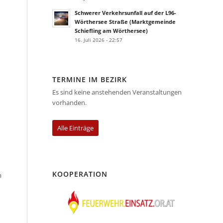
Schwerer Verkehrsunfall auf der L96-
Wörthersee Straße (Marktgemeinde
Schiefling am Wörthersee)
16. Juli 2026 - 22:57
TERMINE IM BEZIRK
Es sind keine anstehenden Veranstaltungen
vorhanden.
Alle Einträge
KOOPERATION
a