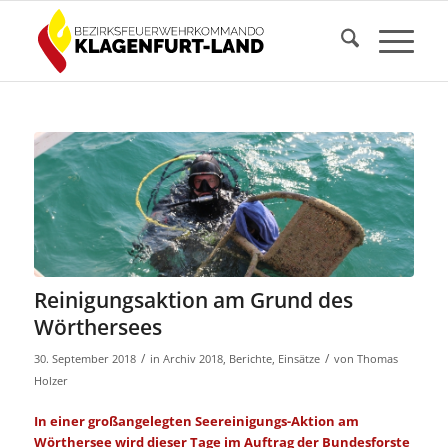
Reinigungsaktion am Grund des
Wörthersees
/
/
30. September 2018
in
Archiv 2018
,
Berichte
,
Einsätze
von
Thomas
Holzer
In einer großangelegten Seereinigungs-Aktion am
Wörthersee wird dieser Tage im Auftrag der Bundesforste