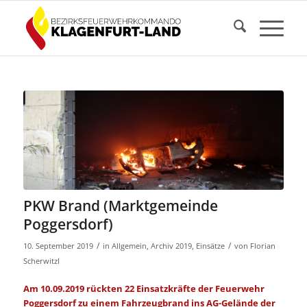
PKW Brand (Marktgemeinde
Poggersdorf)
/
/
10. September 2019
in
Allgemein
,
Archiv 2019
,
Einsätze
von
Florian
Scherwitzl
Am 10.09.2019 rückten 22 Einsatzkräfte der Feuerwehr
Poggersdorf zu einem Fahrzeugbrand ins AG-Gelände der