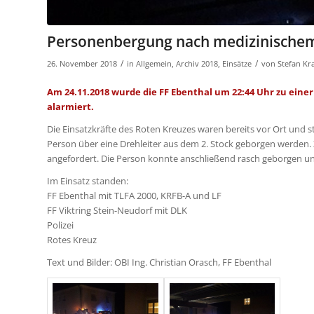
Personenbergung nach medizinischem 
/
/
26. November 2018
in
Allgemein
,
Archiv 2018
,
Einsätze
von
Stefan K
Am 24.11.2018 wurde die FF Ebenthal um 22:44 Uhr zu ein
alarmiert.
Die Einsatzkräfte des Roten Kreuzes waren bereits vor Ort und s
Person über eine Drehleiter aus dem 2. Stock geborgen werden. 
angefordert. Die Person konnte anschließend rasch geborgen 
Im Einsatz standen:
FF Ebenthal mit TLFA 2000, KRFB-A und LF
FF Viktring Stein-Neudorf mit DLK
Polizei
Rotes Kreuz
Text und Bilder: OBI Ing. Christian Orasch, FF Ebenthal