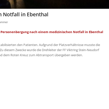
Notfall in Ebenthal
rammer
er Personenbergung nach einem medizinischen Notfall in Ebenthal
tabilisierten den Patienten. Aufgrund der Platzverhältnisse musste die
Zu diesem Zwecke wurde die Drehleiter der FF Viktring Stein-Neudorf
und dem Roten Kreuz zum Abtransport übergeben werden.