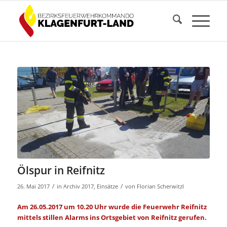
Ölspur in Reifnitz
/
/
26. Mai 2017
in
Archiv 2017
,
Einsätze
von
Florian Scherwitzl
Am 26.05.2017 um 10.20 Uhr wurde die Feuerwehr Reifnitz
mittels stillen Alarms ins Ortsgebiet von Reifnitz gerufen.