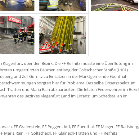
 Klagenfurt, über den Bezirk. Die FF Reifnitz musste eine Überflutung im
mehreren umgestürzten Bäumen entlang der Göltschacher Straße (L101)
adsberg und Zell Gurnitz zu Einsätzen in der Marktgemeinde Ebenthal
erschwemmungen sorgten hier für Probleme. Das selbe Einsatzspektrum
nach Tratten und Maria Rain abzuarbeiten. Die letzten Feuerwehren im Bezir
wehren des Bezirkes Klagenfurt Land im Einsatz, um Schadstellen im
.
manach, FF Grafenstein, FF Poggersdorf, FF Ebenthal, FF Mieger, FF Radsberg,
FF Maria Rain, FF Göltschach, FF Glainach-Tratten und FF Reifnitz