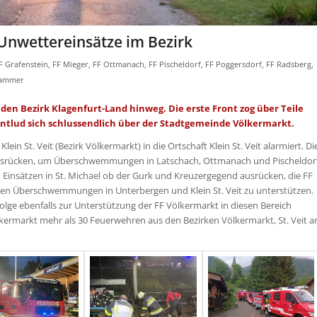
Unwettereinsätze im Bezirk
F Grafenstein
,
FF Mieger
,
FF Ottmanach
,
FF Pischeldorf
,
FF Poggersdorf
,
FF Radsberg
,
rammer
den Bezirk Klagenfurt-Land hinweg. Die erste Front zog über Teile
tlud sich schlussendlich über der Stadtgemeinde Völkermarkt.
in St. Veit (Bezirk Völkermarkt) in die Ortschaft Klein St. Veit alarmiert. Di
usrücken, um Überschwemmungen in Latschach, Ottmanach und Pischeldor
Einsätzen in St. Michael ob der Gurk und Kreuzergegend ausrücken, die FF
den Überschwemmungen in Unterbergen und Klein St. Veit zu unterstützen.
olge ebenfalls zur Unterstützung der FF Völkermarkt in diesen Bereich
kermarkt mehr als 30 Feuerwehren aus den Bezirken Völkermarkt, St. Veit a