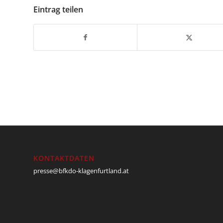
Eintrag teilen
KONTAKTDATEN
presse@bfkdo-klagenfurtland.at