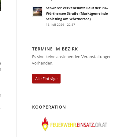
Schwerer Verkehrsunfall auf der L96-
Wörthersee Straße (Marktgemeinde
Schiefling am Wörthersee)
16. Juli 2026 - 22:57
TERMINE IM BEZIRK
Es sind keine anstehenden Veranstaltungen
e
vorhanden.
f
Alle Einträge
n
KOOPERATION