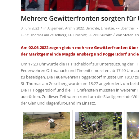
Mehrere Gewitterfronten sorgten für 
/
3. Juni 2022
in
Allgemein
,
Archiv 2022
,
Berichte
,
Einsätze
,
FF Ebenthal
,
F
/
FF St. Thomas am Zeiselberg
,
FF Timenitz
,
FF Zell Gurnitz
von
Stefan K
Am 02.06.2022 zogen gleich mehrere Gewitterfronten über 
der Marktgemeinde Magdalensberg und Poggersdorf und en
Um 17:20 Uhr wurde die FF Pischeldorf zur Unterstützung der FF Kle
Feuerwehren Ottmanach und Timenitz mussten ab 17:40 Uhr a
zu beseitigen. Die Feuerwehren Poggersdorf musste um 18:07 zu 
St. Thomas am Zeiselberg wurde um 18:27 angefordert, um bei 
Die FF Poggersdorf und die FF Grafenstein mussten in weiterer F
ausrücken. Zu dieser Zeit waren rund um die Stadtgemeinde Völ
der Glan und Klagenfurt-Land im Einsatz.