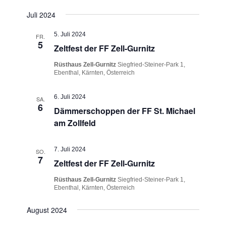
l
n
n
a
g
.
t
Juli 2024
A
l
u
n
5. Juli 2024
FR.
t
5
n
s
Zeltfest der FF Zell-Gurnitz
i
g
u
Rüsthaus Zell-Gurnitz
Siegfried-Steiner-Park 1,
c
e
Ebenthal, Kärnten, Österreich
h
n
t
n
6. Juli 2024
g
e
SA.
S
6
Dämmerschoppen der FF St. Michael
n
e
u
-
am Zollfeld
N
c
n
a
h
7. Juli 2024
SO.
v
7
Zeltfest der FF Zell-Gurnitz
e
i
g
u
Rüsthaus Zell-Gurnitz
Siegfried-Steiner-Park 1,
a
Ebenthal, Kärnten, Österreich
n
t
August 2024
d
i
o