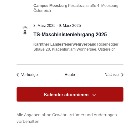
a
Campus Moosburg
Pestalozzistraße 4, Moosburg,
t
Österreich
i
8. März 2025
-
9. März 2025
SA.
o
8
TS-Maschinistenlehrgang 2025
n
Kärntner Landesfeuerwehrverband
Rosenegger
Straße 20, Klagenfurt am Wörthersee, Österreich
Veranstaltungen
Veranstaltu
Vorherige
Heute
Nächste
Kalender abonnieren
Alle Angaben ohne Gewähr. Irrtümer und Änderungen
vorbehalten.