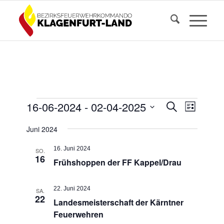
V
V
V
16-06-2024
 - 
02-04-2025
S
L
e
e
u
e
D
i
r
c
Juni 2024
a
r
s
a
r
h
t
t
n
a
16. Juni 2024
e
SO.
u
e
a
16
s
Frühshoppen der FF Kappel/Drau
n
m
t
w
n
s
a
ä
22. Juni 2024
l
SA.
t
s
h
22
Landesmeisterschaft der Kärntner
t
l
a
t
u
Feuerwehren
e