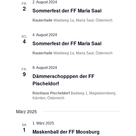
A
2. August 2024
FR.
n
2
n
Sommerfest der FF Maria Saal
s
Rauterhalle
Waldweg 1a, Maria Saal, Österreich
i
4. August 2024
c
SO.
4
Sommerfest der FF Maria Saal
h
Rauterhalle
Waldweg 1a, Maria Saal, Österreich
t
e
9. August 2024
FR.
n
9
Dämmerschopppen der FF
,
Pischeldorf
N
Rüsthaus Pischeldorf
Badweg 1, Magdalensberg,
Kärnten, Österreich
a
v
März 2025
i
1. März 2025
SA.
g
1
Maskenball der FF Moosburg