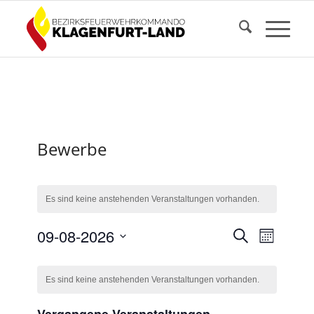
Bewerbe
Es sind keine anstehenden Veranstaltungen vorhanden.
V
V
09-08-2026
S
M
e
e
u
D
o
r
K
c
a
r
n
a
h
Es sind keine anstehenden Veranstaltungen vorhanden.
a
t
a
n
a
e
u
t
l
s
m