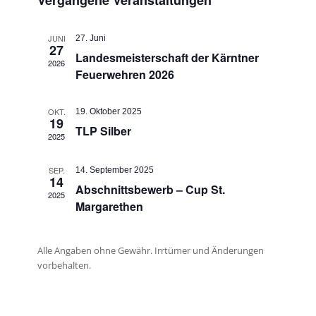
Vergangene Veranstaltungen
n
t
e
w
s
a
ä
n
JUNI
l
27. Juni
t
h
27
d
t
Landesmeisterschaft der Kärntner
l
a
2026
u
Feuerwehren 2026
e
e
l
n
n
r
g
.
t
OKT.
19. Oktober 2025
v
A
19
u
TLP Silber
n
2025
o
n
s
n
i
g
SEP.
14. September 2025
c
14
V
Abschnittsbewerb – Cup St.
e
h
2025
e
Margarethen
t
n
r
e
S
n
a
Alle Angaben ohne Gewähr. Irrtümer und Änderungen
u
-
n
vorbehalten.
N
c
s
a
h
v
t