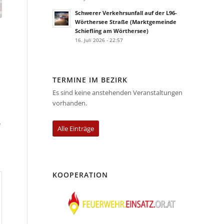
Schwerer Verkehrsunfall auf der L96-
Wörthersee Straße (Marktgemeinde
Schiefling am Wörthersee)
16. Juli 2026 - 22:57
TERMINE IM BEZIRK
Es sind keine anstehenden Veranstaltungen
vorhanden.
e
Alle Einträge
KOOPERATION