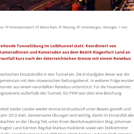
/
uer
,
FF Köttmannsdorf
,
FF Maria Rain
,
FF Ressnig
,
FF Unterbergen
,
Übungen
von
reitende Tunnelübung im Loibltunnel statt. Koordiniert von
 Kameradinnen und Kameraden aus dem Bezirk Klagenfurt Land an
sunfall kurz nach der österreichischen Grenze mit einem Reisebus
hischen Einsatzkräfte in den Tunnel ein. Die Erstaufgabe dieser war die
gemeinsam mit dem slowenischen Rettungsdienst. In weiterer Folge wurde
ersonen aus einem verunfallten Reisebus unterstützt. Für die Feuerwehren,
ungsszenario außerhalb des Tunnels. Ein PKW war über eine Böschung
t beider Länder wieder einmal eindrucksvoll unter Beweis gestellt und
 Jahr 2013 statt. Gemeinsame Übungen sind wichtig, damit im Einsatzfall alle
obachter an der Übung Teil, unter ihnen Bezirkshauptmann Mag. Johannes
tragter Land Kärnten Reg.Rat Markus Hudobnik sowie sein Stellvertreter
ezirksfeuerwehrkommandant OBR Mag. Ulrich Nemec und sein Stellvertreter