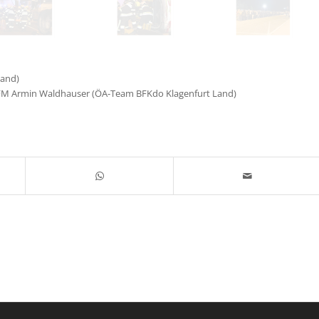
Land)
 HFM Armin Waldhauser (ÖA-Team BFKdo Klagenfurt Land)