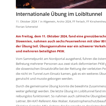
Internationale Übung im Loibltunnel
/
11. Oktober 2024
in
Allgemein
,
Archiv 2024
,
FF Ferlach
,
FF Kirschenthe
Florian Scherwitzl
Am Freitag, dem 11. Oktober 2024, fand eine grenzübersch
Slowenien, nahmen auch sechs Feuerwehren mit über 80
der Übung teil. Übungsannahme war ein schwerer Verkehr
und mehreren beteiligten PKW.
Vom Sammelpunkt am Nordportal ausgehend, fuhren die österreic
Befreiung mehrerer Personen aus zwei stark deformierten PKW 
die slowenischen Einsatzkräfte bei der Rettung der verletzten P
die nicht im Tunnel zum Einsatz kamen, gab es ein weiteres Üb
gerutscht und musste geborgen werden.
Durch die gemeinsame Übung konnte die bewährte Zusammenarbei
weiter gefestigt werden. Die letzte Übung im Loibltunnel fand im
reibungslos funktioniert. So nahmen auch zahlreiche Übungsbe
Leitner, BH-KAT-Referent Alex Walser, Katastrophenschutzbeauf
Christian Gamsler, MSc. Seitens der Feuerwehr an der Spitze B