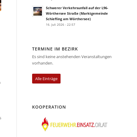
Schwerer Verkehrsunfall auf der L96-
Wörthersee Straße (Marktgemeinde
Schiefling am Wörthersee)
16. Juli 2026 - 22:57
TERMINE IM BEZIRK
Es sind keine anstehenden Veranstaltungen
vorhanden.
Alle Einträge
n
KOOPERATION
s