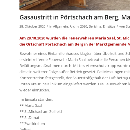
Gasaustritt in Pörtschach am Berg, M
/
/
28. Oktober 2020
in
Allgemein
,
Archiv 2020
,
Berichte
,
Einsätze
von
St
Am 28.10.2020 wurden die Feuerwehren Maria Saal, St. Mic
die Ortschaft Pörtschach am Berg in der Marktgemeinde Ma
Bewohner eines Einfamilienhauses klagten über Übelkeit und Sc
ersteintreffende Feuerwehr Maria Saal betreute die Personen bi
Belüftungsmaßnahmen durch. Mittels Atemschutztrupp wurde da
diese in weiterer Folge außer Betrieb gesetzt. Bei Messungen m
Konzentration festgestellt, der Sauerstoffgehalt der Luft bet
Roten Kreuz ins Klinikum eingeliefert werden. Die Feuerwehren
wieder einrücken.
Im Einsatz standen:
FF Maria Saal
FF St.Michael am Zollfeld
FF St.Donat
FF Zweikirchen
Polizei