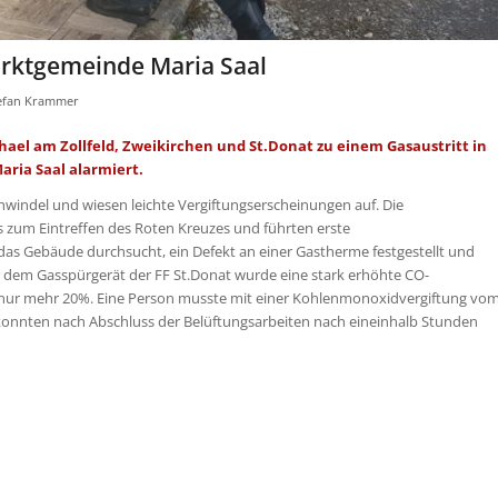
arktgemeinde Maria Saal
efan Krammer
hael am Zollfeld, Zweikirchen und St.Donat zu einem Gasaustritt in
ria Saal alarmiert.
hwindel und wiesen leichte Vergiftungserscheinungen auf. Die
s zum Eintreffen des Roten Kreuzes und führten erste
s Gebäude durchsucht, ein Defekt an einer Gastherme festgestellt und
it dem Gasspürgerät der FF St.Donat wurde eine stark erhöhte CO-
rug nur mehr 20%. Eine Person musste mit einer Kohlenmonoxidvergiftung vo
 konnten nach Abschluss der Belüftungsarbeiten nach eineinhalb Stunden