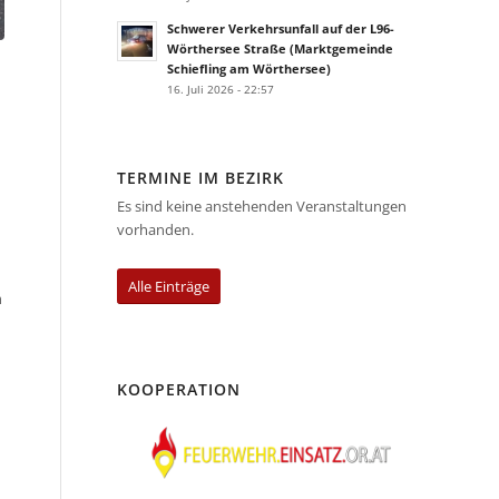
Schwerer Verkehrsunfall auf der L96-
Wörthersee Straße (Marktgemeinde
Schiefling am Wörthersee)
16. Juli 2026 - 22:57
TERMINE IM BEZIRK
Es sind keine anstehenden Veranstaltungen
vorhanden.
Alle Einträge
m
KOOPERATION