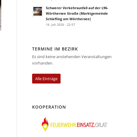
Schwerer Verkehrsunfall auf der L96-
Wörthersee Straße (Marktgemeinde
Schiefling am Wörthersee)
16. Juli 2026 - 22:57
TERMINE IM BEZIRK
Es sind keine anstehenden Veranstaltungen
vorhanden.
Alle Einträge
n
KOOPERATION