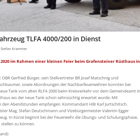
fahrzeug TLFA 4000/200 in Dienst
n
Stefan Krammer
.2020 im Rahmen einer kleinen Feier beim Grafensteiner Rüsthaus in
BR Gerfried Bürger, sein Stellvertreter BR Josef Matschnig und
rschbaumer, sowie Abordnungen der Nachbarfeuerwehren konnten bei
 neue Tank vom alten RLFA 2000 beim Kreisverkehr vor dem Gemeindeamt i
thaus wo der neue Tank schon sehnsüchtig erwartet wurde. Mit
in den Abendstunden empfangen. Kommandant HBI Karl Jurtschitsch,
ister Mag. Stefan Deutschmann und Vizebürgermeister Valentin Egger
eug. In Kürze beginnt bei der Feuerwehr die Übungs- und Schulungsphase,
 stellen zu können.
Land)