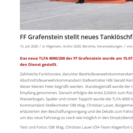
FF Grafenstein stellt neues Tanklösch
/
/
15. Juli 2020
in
Allgemein
,
Archiv 2020
,
Berichte
,
Veranstaltungen
vo
Das neue TLFA 4000/200 der FF Grafenstein wurde am 15.07
den Dienst gestellt.
Zahlreiche Funktionäre, darunter Bezirksfeuerwehrkommandant O
Abschnittsfeuerwehrkommandant-Stellvertreter HBI Gerald Ke
dieser kleinen Feier begrüßt werden. Standesgemäß wurde der
Empfang genommen. Danach erfolgte die erste Zufahrt zum Rüs
Wasserbogen, Spalier und rotem Teppich wurde der TLFA 4000 
Kommandant-Stellevrtreter OBI Mag. Christian Lauer, Bürgerme
erläuterten den Beschaffungsvorgang und die Details zum Fahrz
um das neue Fahrzeug so rasch wie möglich in den Einsatzdienst
Text und Fotos: OBI Mag. Christian Lauer (ÖA-Team Klagenfurt-