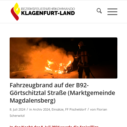
Fahrzeugbrand auf der B92-
Görtschitztal Straße (Marktgemeinde
Magdalensberg)
/
/
8. Juli 2024
in
Archiv 2024
,
Einsätze
,
FF Pischeldorf
von
Florian
Scherwitzl
In der Nacht des 8. Juli 2024 wurde die Freiwillige