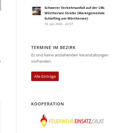
Schwerer Verkehrsunfall auf der L96-
Wörthersee Straße (Marktgemeinde
Schiefling am Wörthersee)
16. Juli 2026 - 22:57
TERMINE IM BEZIRK
Es sind keine anstehenden Veranstaltungen
n
vorhanden.
Alle Einträge
KOOPERATION