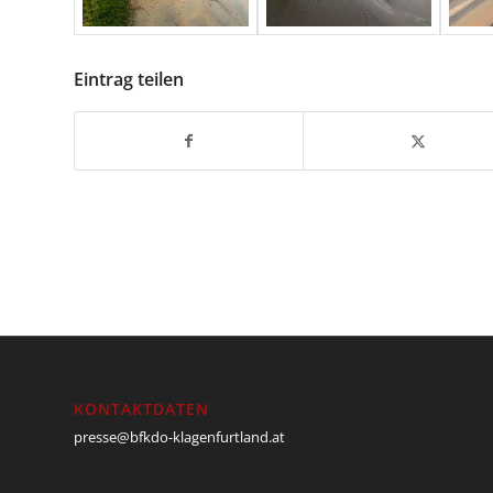
Eintrag teilen
KONTAKTDATEN
presse@bfkdo-klagenfurtland.at