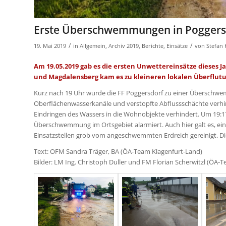
Erste Überschwemmungen in Poggersd
/
/
19. Mai 2019
in
Allgemein
,
Archiv 2019
,
Berichte
,
Einsätze
von
Stefan
Am 19.05.2019 gab es die ersten Unwettereinsätze dieses 
und Magdalensberg kam es zu kleineren lokalen Überflut
Kurz nach 19 Uhr wurde die FF Poggersdorf zu einer Überschwe
Oberflächenwasserkanäle und verstopfte Abflussschächte verhi
Eindringen des Wassers in die Wohnobjekte verhindert. Um 19:17 
Überschwemmung im Ortsgebiet alarmiert. Auch hier galt es, ei
Einsatzstellen grob vom angeschwemmten Erdreich gereinigt. D
Text: OFM Sandra Träger, BA (ÖA-Team Klagenfurt-Land)
Bilder: LM Ing. Christoph Duller und FM Florian Scherwitzl (ÖA-