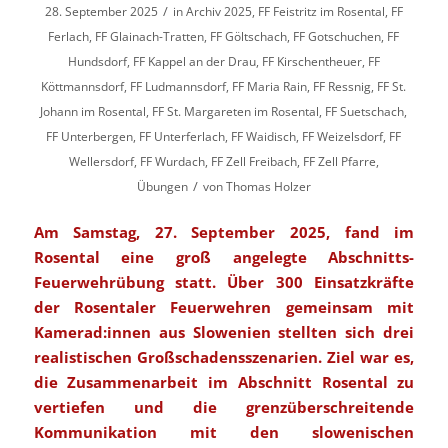
/
28. September 2025
in
Archiv 2025
,
FF Feistritz im Rosental
,
FF
Ferlach
,
FF Glainach-Tratten
,
FF Göltschach
,
FF Gotschuchen
,
FF
Hundsdorf
,
FF Kappel an der Drau
,
FF Kirschentheuer
,
FF
Köttmannsdorf
,
FF Ludmannsdorf
,
FF Maria Rain
,
FF Ressnig
,
FF St.
Johann im Rosental
,
FF St. Margareten im Rosental
,
FF Suetschach
,
FF Unterbergen
,
FF Unterferlach
,
FF Waidisch
,
FF Weizelsdorf
,
FF
Wellersdorf
,
FF Wurdach
,
FF Zell Freibach
,
FF Zell Pfarre
,
/
Übungen
von
Thomas Holzer
Am Samstag, 27. September 2025, fand im
Rosental eine groß angelegte Abschnitts-
Feuerwehrübung statt. Über 300 Einsatzkräfte
der Rosentaler Feuerwehren gemeinsam mit
Kamerad:innen aus Slowenien stellten sich drei
realistischen Großschadensszenarien. Ziel war es,
die Zusammenarbeit im Abschnitt Rosental zu
vertiefen und die grenzüberschreitende
Kommunikation mit den slowenischen