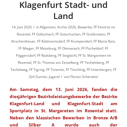
Klagenfurt Stadt- und
Land
/
14. Juni 2026
in
Allgemein
,
Archiv 2026
,
Bewerbe
,
FF Feistritz im
Rosental
,
FF Göltschach
,
FF Gotschuchen
,
FF Grafenstein
,
FF
Kirschentheuer
,
FF Köttmannsdorf
,
FF Krumpendorf
,
FF Maria Rain
,
FF Mieger
,
FF Moosburg
,
FF Ottmanach
,
FF Pischeldorf
,
FF
Poggersdorf
,
FF Radsberg
,
FF Seigbichl
,
FF St. Margareten im
Rosental
,
FF St. Thomas am Zeiselberg
,
FF Techelsberg
,
FF
Techelweg
,
FF Tigring
,
FF Timenitz
,
FF Töschling
,
FF Unterbergen
,
FF
/
Zell Gurnitz
,
Jugend
von
Florian Scherwitzl
Am Samstag, dem 13. Juni 2026, fanden die
diesjährigen Bezirksleistungsbewerbe der Bezirke
Klagenfurt-Land und Klagenfurt-Stadt am
Sportplatz in St. Margareten im Rosental statt.
Neben den klassischen Bewerben in Bronze A/B
und Silber A wurde auch der