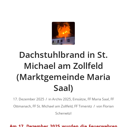
Dachstuhlbrand in St.
Michael am Zollfeld
(Marktgemeinde Maria
Saal)
/
17. Dezember 2025
in
Archiv 2025
,
Einsätze
,
FF Maria Saal
,
FF
/
Ottmanach
,
FF St. Michael am Zollfeld
,
FF Timenitz
von
Florian
Scherwitzl
Am 17. Dezember 2025 wurden die Feuerwehren