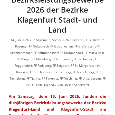
2026 der Bezirke
Klagenfurt Stadt- und
Land
/
14. Juni 2026
in
Allgemein
,
Archiv 2026
,
Bewerbe
,
FF Feistritz im
Rosental
,
FF Göltschach
,
FF Gotschuchen
,
FF Grafenstein
,
FF
Kirschentheuer
,
FF Köttmannsdorf
,
FF Krumpendorf
,
FF Maria Rain
,
FF Mieger
,
FF Moosburg
,
FF Ottmanach
,
FF Pischeldorf
,
FF
Poggersdorf
,
FF Radsberg
,
FF Seigbichl
,
FF St. Margareten im
Rosental
,
FF St. Thomas am Zeiselberg
,
FF Techelsberg
,
FF
Techelweg
,
FF Tigring
,
FF Timenitz
,
FF Töschling
,
FF Unterbergen
,
FF
/
Zell Gurnitz
,
Jugend
von
Florian Scherwitzl
Am Samstag, dem 13. Juni 2026, fanden die
diesjährigen Bezirksleistungsbewerbe der Bezirke
Klagenfurt-Land und Klagenfurt-Stadt am