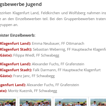
ngsbewerbe Jugend
ezirken Klagenfurt Land, Feldkirchen und Wolfsberg nahmen in
e an den Einzelbewerben teil. Bei den Gruppenbewerben trate
gruppen an.
ister Einzelbewerb:
(Klagenfurt Land):
Emma Neubauer, FF Ottmanach
Klagenfurt Stadt):
Sebastian Webernig, FF Hauptwache Klagenf
Gäste):
Filippa Wiedl, FF Schwabegg
(Klagenfurt Land):
Alexander Fuchs, FF Grafenstein
Klagenfurt Stadt):
Falk Darmann, FF Hauptwache Klagenfurt
Gäste):
Franz Janc, FF Schwabegg
agenfurt Land):
Alexander Fuchs, FF Grafenstein
ste):
Moritz Kueznik, FF Schwabegg