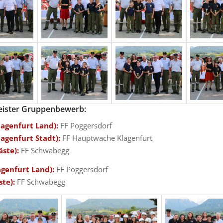
eister Gruppenbewerb:
lagenfurt Land):
FF Poggersdorf
lagenfurt Stadt):
FF Hauptwache Klagenfurt
äste):
FF Schwabegg
agenfurt Land):
FF Poggersdorf
ste):
FF Schwabegg