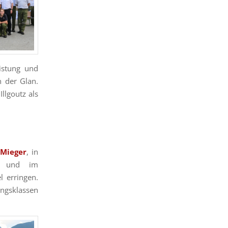
eistung und
n der Glan.
llgoutz als
 Mieger
, in
und im
l erringen.
ngsklassen