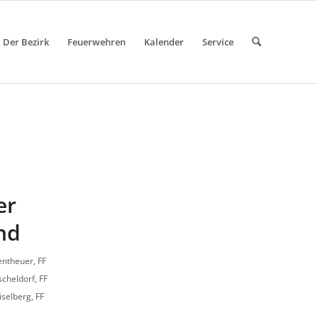
Der Bezirk
Feuerwehren
Kalender
Service
er
nd
entheuer
,
FF
scheldorf
,
FF
iselberg
,
FF