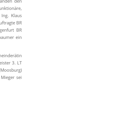
 fanden den
ktionäre,
Ing. Klaus
uftragte BR
genfurt BR
baumer ein
meinderätin
ister 3. LT
(Moosburg)
Mieger sei