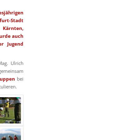
ährigen
furt-Stadt
 Kärnten,
wurde auch
er Jugend
ag. Ulrich
gemeinsam
ruppen
bei
ulieren.