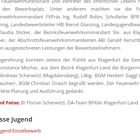
 Feuerwehrfunktionäre und Vertreter des öffentlichen Lebens
den Bewerbsplatz. Unter anderem machten sie die Fun
erwehrkommandant FVPräs Ing. Rudolf Robin, Schulleiter BFR 
nig, Landesbewerbsleiter HBI Bernd Glanznig, Landesjugendbea
laudia Sticker, der Bezirksfeuerwehrkommandant Stv. aus Kla
her, der Abschnittsfeuerwehrkommandanten ABI Gerald Kersch
en ausgezeichneten Leistungen der Bewerbsteilnehmern.
egerehrung konnten seitens der Politik aus Klagenfurt die Ge
 Constance Mochar, aus dem Bezirk Klagenfurt-Land die Bürgerme
Andreas Scherwitzl (Magdalensberg), LAbg. BGM Herbert Gaggl 
ausherr, BGM Christian Orasch begrüßt werden. Der Feuerwehr 
rfekte Planung und Ausführung gedankt.
nd Fotos:
BI Florian Scherwitzl, ÖA-Team BFKdo Klagenfurt-Land
sse Jugend
ugend Einzelbewerb