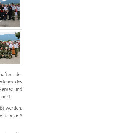
haften der
erteam des
 Nemec und
dankt.
üßt werden,
ie Bronze A