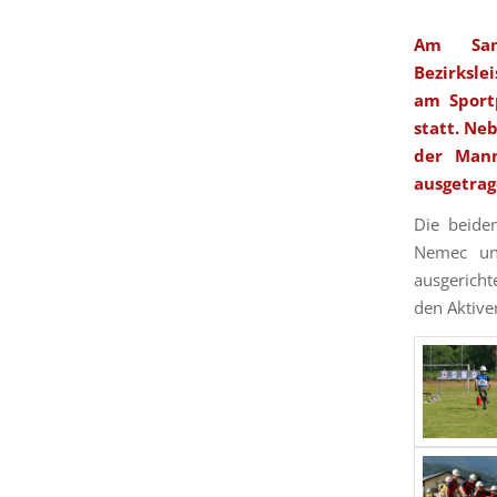
Am Sam
Bezirksle
am Sport
statt. Ne
der Mann
ausgetrag
Die beide
Nemec un
ausgericht
den Aktive