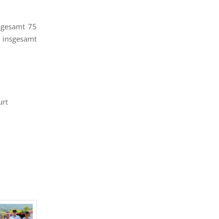
sgesamt 75
n insgesamt
urt