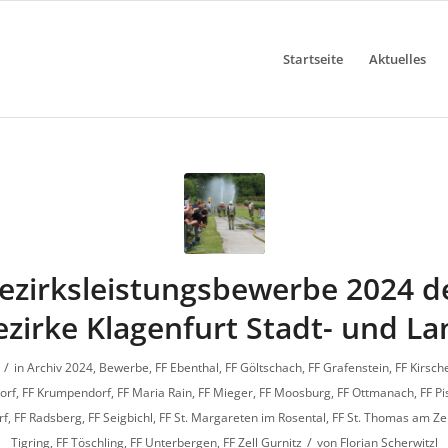
Startseite
Aktuelles
ezirksleistungsbewerbe 2024 d
ezirke Klagenfurt Stadt- und La
/
in
Archiv 2024
,
Bewerbe
,
FF Ebenthal
,
FF Göltschach
,
FF Grafenstein
,
FF Kirsch
orf
,
FF Krumpendorf
,
FF Maria Rain
,
FF Mieger
,
FF Moosburg
,
FF Ottmanach
,
FF Pi
rf
,
FF Radsberg
,
FF Seigbichl
,
FF St. Margareten im Rosental
,
FF St. Thomas am Ze
/
Tigring
,
FF Töschling
,
FF Unterbergen
,
FF Zell Gurnitz
von
Florian Scherwitzl