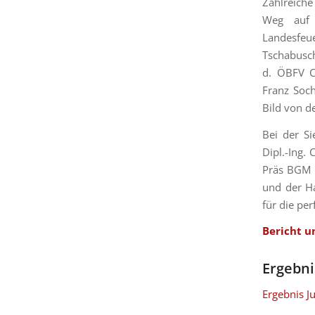
Zahlreiche
Weg auf 
Landesfeu
Tschabusch
d. ÖBFV C
Franz Soc
Bild von d
Bei der Si
Dipl.-Ing.
Präs BGM 
und der H
für die pe
Bericht u
Ergebni
Ergebnis J