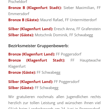
Pischeldorf
Bronze B (Klagenfurt Stadt):
Sieber Maximilian, FF
Emmersdorf
Bronze B (Gäste):
Maurel Rafael, FF Untermitterdorf
Silber (Klagenfurt Land):
Eresch Anna, FF Grafenstein
Silber (Gäste):
Motschnik Dominik, FF Schwabegg
Bezirksmeister Gruppenbewerb:
Bronze (Klagenfurt Land):
FF Poggersdorf
Bronze (Klagenfurt Stadt):
FF Hauptwache
Klagenfurt
Bronze (Gäste):
FF Schwabegg
Silber (Klagenfurt Land):
FF Poggersdorf
Silber (Gäste):
FF Schwabegg
Wir gratulieren nochmals allen Jugendlichen rechts
herzlich zur tollen Leistung und wünschen ihnen viel
Glück beim Landesbewerb am 24. Juni in Poggersdorf.