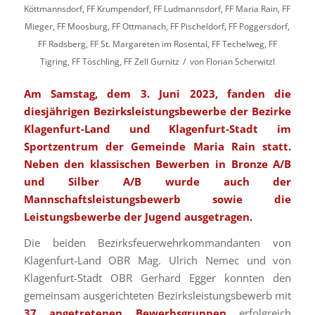
Köttmannsdorf
,
FF Krumpendorf
,
FF Ludmannsdorf
,
FF Maria Rain
,
FF
Mieger
,
FF Moosburg
,
FF Ottmanach
,
FF Pischeldorf
,
FF Poggersdorf
,
FF Radsberg
,
FF St. Margareten im Rosental
,
FF Techelweg
,
FF
/
Tigring
,
FF Töschling
,
FF Zell Gurnitz
von
Florian Scherwitzl
Am Samstag, dem 3. Juni 2023, fanden die
diesjährigen Bezirksleistungsbewerbe der Bezirke
Klagenfurt-Land und Klagenfurt-Stadt im
Sportzentrum der Gemeinde Maria Rain statt.
Neben den klassischen Bewerben in Bronze A/B
und Silber A/B wurde auch der
Mannschaftsleistungsbewerb sowie die
Leistungsbewerbe der Jugend ausgetragen.
Die beiden Bezirksfeuerwehrkommandanten von
Klagenfurt-Land OBR Mag. Ulrich Nemec und von
Klagenfurt-Stadt OBR Gerhard Egger konnten den
gemeinsam ausgerichteten Bezirksleistungsbewerb mit
37 angetretenen Bewerbsgruppen
erfolgreich