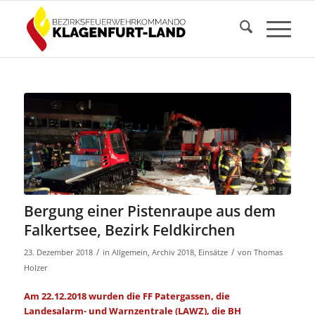
Bergung einer Pistenraupe aus dem
Falkertsee, Bezirk Feldkirchen
/
/
23. Dezember 2018
in
Allgemein
,
Archiv 2018
,
Einsätze
von
Thomas
Holzer
Am 22.12.2018 wurden die FF Patergassen, die
Landesalarm- und Warnzentrale (LAWZ), die BH