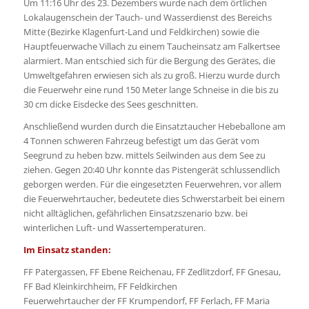
Um 11:16 Uhr des 23. Dezembers wurde nach dem örtlichen
Lokalaugenschein der Tauch- und Wasserdienst des Bereichs
Mitte (Bezirke Klagenfurt-Land und Feldkirchen) sowie die
Hauptfeuerwache Villach zu einem Taucheinsatz am Falkertsee
alarmiert. Man entschied sich für die Bergung des Gerätes, die
Umweltgefahren erwiesen sich als zu groß. Hierzu wurde durch
die Feuerwehr eine rund 150 Meter lange Schneise in die bis zu
30 cm dicke Eisdecke des Sees geschnitten.
Anschließend wurden durch die Einsatztaucher Hebeballone am
4 Tonnen schweren Fahrzeug befestigt um das Gerät vom
Seegrund zu heben bzw. mittels Seilwinden aus dem See zu
ziehen. Gegen 20:40 Uhr konnte das Pistengerät schlussendlich
geborgen werden. Für die eingesetzten Feuerwehren, vor allem
die Feuerwehrtaucher, bedeutete dies Schwerstarbeit bei einem
nicht alltäglichen, gefährlichen Einsatzszenario bzw. bei
winterlichen Luft- und Wassertemperaturen.
Im Einsatz standen:
FF Patergassen, FF Ebene Reichenau, FF Zedlitzdorf, FF Gnesau,
FF Bad Kleinkirchheim, FF Feldkirchen
Feuerwehrtaucher der FF Krumpendorf, FF Ferlach, FF Maria