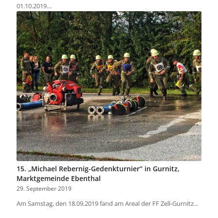
01.10.2019…
15. „Michael Rebernig-Gedenkturnier“ in Gurnitz,
Marktgemeinde Ebenthal
29. September 2019
Am Samstag, den 18.09.2019 fand am Areal der FF Zell-Gurnitz…