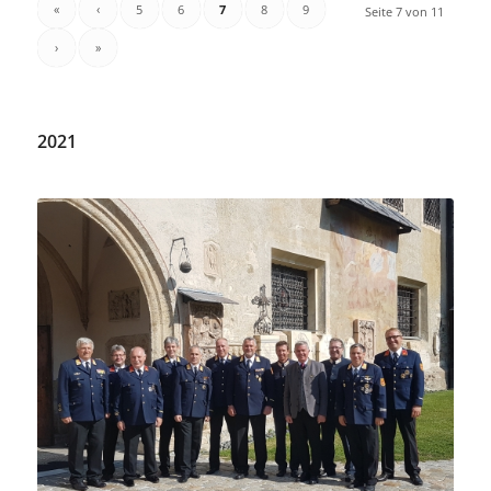
«
‹
5
6
7
8
9
Seite 7 von 11
›
»
2021