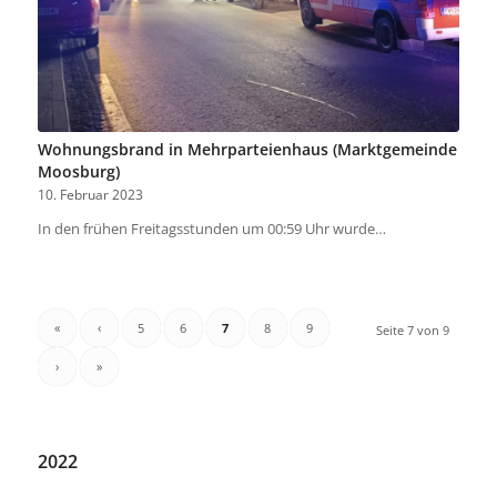
Wohnungsbrand in Mehrparteienhaus (Marktgemeinde
Moosburg)
10. Februar 2023
In den frühen Freitagsstunden um 00:59 Uhr wurde…
«
‹
5
6
7
8
9
Seite 7 von 9
›
»
2022