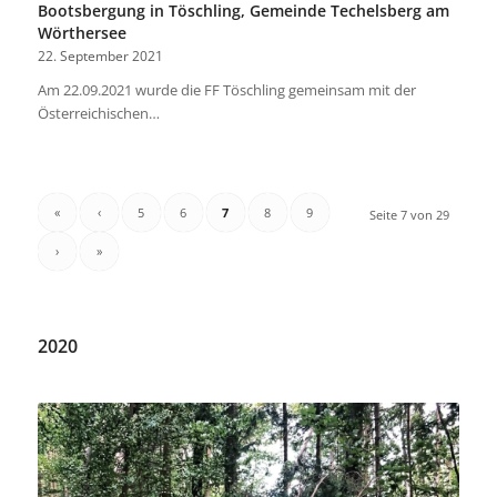
Bootsbergung in Töschling, Gemeinde Techelsberg am
Wörthersee
22. September 2021
Am 22.09.2021 wurde die FF Töschling gemeinsam mit der
Österreichischen…
«
‹
5
6
7
8
9
Seite 7 von 29
›
»
2020