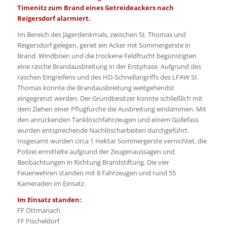
Timenitz zum Brand eines Getreideackers nach
Reigersdorf alarmiert.
Im Bereich des Jägerdenkmals, zwischen St. Thomas und
Reigersdorf gelegen, geriet ein Acker mit Sommergerste in
Brand. Windböen und die trockene Feldfrucht begünstigten
eine rasche Brandausbreitung in der Erstphase. Aufgrund des
raschen Eingreifens und des HD-Schnellangriffs des LFAW St.
Thomas konnte die Brandausbreitung weitgehendst
eingegrenzt werden. Der Grundbesitzer konnte schließlich mit
dem Ziehen einer Pflugfurche die Ausbreitung eindämmen. Mit
den anrückenden Tanklöschfahrzeugen und einem Güllefass
wurden entsprechende Nachlöscharbeiten durchgeführt.
Insgesamt wurden circa 1 Hektar Sommergerste vernichtet, die
Polizei ermittelte aufgrund der Zeugenaussagen und
Beobachtungen in Richtung Brandstiftung. Die vier
Feuerwehren standen mit 8 Fahrzeugen und rund 55
Kameraden im Einsatz.
Im Einsatz standen:
FF Ottmanach
FF Pischeldorf