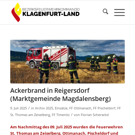
Ackerbrand in Reigersdorf
(Marktgemeinde Magdalensberg)
/
9. Juli 2025
in
Archiv 2025
,
Einsätze
,
FF Ottmanach
,
FF Pischeldorf
,
FF
/
St. Thomas am Zeiselberg
,
FF Timenitz
von
Florian Scherwitzl
Am Nachmittag des 09. Juli 2025 wurden die Feuerwehren
St. Thomas am Zeiselberg, Ottmanach, Pischeldorf und