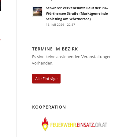
Schwerer Verkehrsunfall auf der L96-
Wörthersee Straße (Marktgemeinde
Schiefling am Wörthersee)
16. Juli 2026 - 22:57
r
TERMINE IM BEZIRK
Es sind keine anstehenden Veranstaltungen
vorhanden.
Alle Einträge
n
KOOPERATION