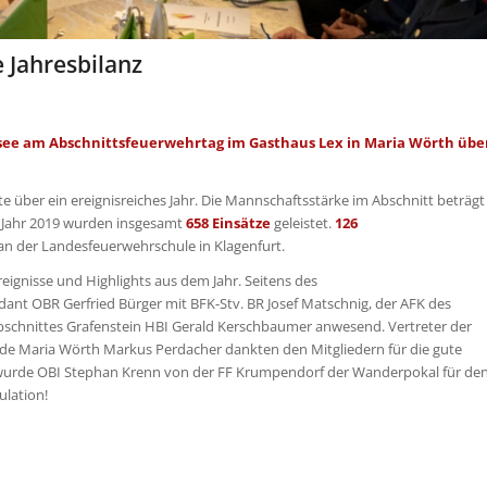
 Jahresbilanz
rsee am Abschnittsfeuerwehrtag im Gasthaus Lex in Maria Wörth übe
e über ein ereignisreiches Jahr. Die Mannschaftsstärke im Abschnitt beträgt
m Jahr 2019 wurden insgesamt
658 Einsätze
geleistet.
126
an der Landesfeuerwehrschule in Klagenfurt.
reignisse und Highlights aus dem Jahr. Seitens des
 OBR Gerfried Bürger mit BFK-Stv. BR Josef Matschnig, der AFK des
Abschnittes Grafenstein HBI Gerald Kerschbaumer anwesend. Vertreter der
inde Maria Wörth Markus Perdacher dankten den Mitgliedern für die gute
 wurde OBI Stephan Krenn von der FF Krumpendorf der Wanderpokal für de
ulation!