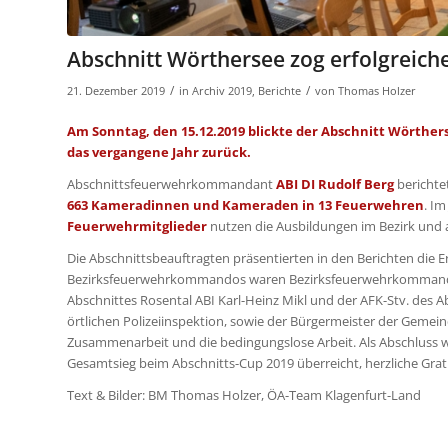
Abschnitt Wörthersee zog erfolgreiche
/
/
21. Dezember 2019
in
Archiv 2019
,
Berichte
von
Thomas Holzer
Am Sonntag, den 15.12.2019 blickte der Abschnitt Wörthe
das vergangene Jahr zurück.
Abschnittsfeuerwehrkommandant
ABI DI Rudolf Berg
berichtet
663 Kameradinnen und Kameraden in 13 Feuerwehren
. I
Feuerwehrmitglieder
nutzen die Ausbildungen im Bezirk und 
Die Abschnittsbeauftragten präsentierten in den Berichten die E
Bezirksfeuerwehrkommandos waren Bezirksfeuerwehrkommandant
Abschnittes Rosental ABI Karl-Heinz Mikl und der AFK-Stv. des 
örtlichen Polizeiinspektion, sowie der Bürgermeister der Geme
Zusammenarbeit und die bedingungslose Arbeit. Als Abschluss
Gesamtsieg beim Abschnitts-Cup 2019 überreicht, herzliche Grat
Text & Bilder: BM Thomas Holzer, ÖA-Team Klagenfurt-Land