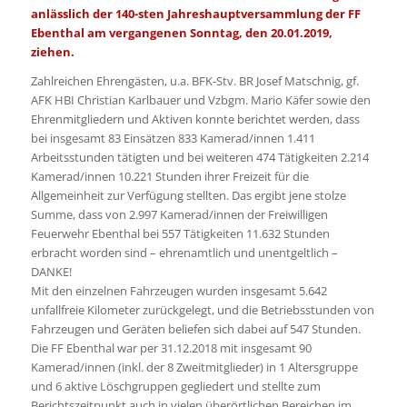
anlässlich der 140-sten Jahreshauptversammlung der FF
Ebenthal am vergangenen Sonntag, den 20.01.2019,
ziehen.
Zahlreichen Ehrengästen, u.a. BFK-Stv. BR Josef Matschnig, gf.
AFK HBI Christian Karlbauer und Vzbgm. Mario Käfer sowie den
Ehrenmitgliedern und Aktiven konnte berichtet werden, dass
bei insgesamt 83 Einsätzen 833 Kamerad/innen 1.411
Arbeitsstunden tätigten und bei weiteren 474 Tätigkeiten 2.214
Kamerad/innen 10.221 Stunden ihrer Freizeit für die
Allgemeinheit zur Verfügung stellten. Das ergibt jene stolze
Summe, dass von 2.997 Kamerad/innen der Freiwilligen
Feuerwehr Ebenthal bei 557 Tätigkeiten 11.632 Stunden
erbracht worden sind – ehrenamtlich und unentgeltlich –
DANKE!
Mit den einzelnen Fahrzeugen wurden insgesamt 5.642
unfallfreie Kilometer zurückgelegt, und die Betriebsstunden von
Fahrzeugen und Geräten beliefen sich dabei auf 547 Stunden.
Die FF Ebenthal war per 31.12.2018 mit insgesamt 90
Kamerad/innen (inkl. der 8 Zweitmitglieder) in 1 Altersgruppe
und 6 aktive Löschgruppen gegliedert und stellte zum
Berichtszeitpunkt auch in vielen überörtlichen Bereichen im