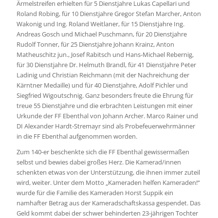
Ärmelstreifen erhielten für 5 Dienstjahre Lukas Capellari und
Roland Robing, für 10 Dienstjahre Gregor Stefan Marcher, Anton
Wakonig und Ing. Roland Weitlaner, für 15 Dienstjahre Ing.
Andreas Gosch und Michael Puschmann, für 20 Dienstjahre
Rudolf Tonner, für 25 Dienstjahre Johann Krainz, Anton
Matheuschitz jun., Josef Rabitsch und Hans-Michael Rebernig,
für 30 Dienstjahre Dr. Helmuth Brandl, für 41 Dienstjahre Peter
Ladinig und Christian Reichmann (mit der Nachreichung der
Kärntner Medaille) und für 40 Dienstjahre, Adolf Pichler und
Siegfried Wigoutschnig. Ganz besonders freute die Ehrung für
treue 55 Dienstjahre und die erbrachten Leistungen mit einer
Urkunde der FF Ebenthal von Johann Archer. Marco Rainer und
DI Alexander Hardt-Stremayr sind als Probefeuerwehrmänner
in die FF Ebenthal aufgenommen worden.
Zum 140-er beschenkte sich die FF Ebenthal gewissermaßen
selbst und bewies dabei großes Herz. Die Kamerad/innen
schenkten etwas von der Unterstützung, die ihnen immer zuteil
wird, weiter. Unter dem Motto „Kameraden helfen Kameraden!“
wurde für die Familie des Kameraden Horst Suppik ein
namhafter Betrag aus der Kameradschaftskassa gespendet. Das
Geld kommt dabei der schwer behinderten 23-jährigen Tochter