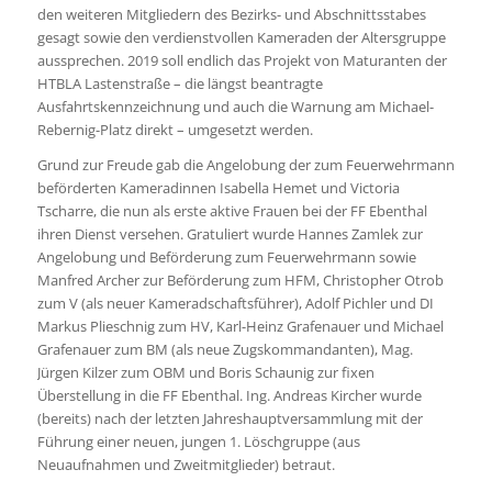
den weiteren Mitgliedern des Bezirks- und Abschnittsstabes
gesagt sowie den verdienstvollen Kameraden der Altersgruppe
aussprechen. 2019 soll endlich das Projekt von Maturanten der
HTBLA Lastenstraße – die längst beantragte
Ausfahrtskennzeichnung und auch die Warnung am Michael-
Rebernig-Platz direkt – umgesetzt werden.
Grund zur Freude gab die Angelobung der zum Feuerwehrmann
beförderten Kameradinnen Isabella Hemet und Victoria
Tscharre, die nun als erste aktive Frauen bei der FF Ebenthal
ihren Dienst versehen. Gratuliert wurde Hannes Zamlek zur
Angelobung und Beförderung zum Feuerwehrmann sowie
Manfred Archer zur Beförderung zum HFM, Christopher Otrob
zum V (als neuer Kameradschaftsführer), Adolf Pichler und DI
Markus Plieschnig zum HV, Karl-Heinz Grafenauer und Michael
Grafenauer zum BM (als neue Zugskommandanten), Mag.
Jürgen Kilzer zum OBM und Boris Schaunig zur fixen
Überstellung in die FF Ebenthal. Ing. Andreas Kircher wurde
(bereits) nach der letzten Jahreshauptversammlung mit der
Führung einer neuen, jungen 1. Löschgruppe (aus
Neuaufnahmen und Zweitmitglieder) betraut.