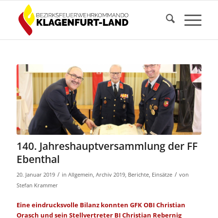
140. Jahreshauptversammlung der FF
Ebenthal
/
/
20. Januar 2019
in
Allgemein
,
Archiv 2019
,
Berichte
,
Einsätze
von
Stefan Krammer
Eine eindrucksvolle Bilanz konnten GFK OBI Christian
Orasch und sein Stellvertreter BI Christian Rebernig